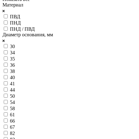
Материал
ПВД
ПНД
ПНД / ПВД
Диаметр основания, мм
30
34
35
36
38
40
41
44
50
54
58
61
66
67
82