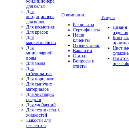
кондиционера
для белья
Для
О компании
кондиционера
Услуги
для волос
Реквизиты
Для косметики
Дизайн
Сертификаты
Для красок
изделия
Наши
Для
Контрак
клиенты
маркетплейсов
произво
Отзывы о нас
Для
Цветны
Вакансии
мицеллярной
флакон
Статьи
воды
Изготов
Вопросы и
Для мыла
пресс-ф
ответы
Для
отбеливателя
Для порошков
Для сыпучих
материалов
Для чистящих
средств
Для удобрений
Для технических
жидкостей
Емкости для
реагентов