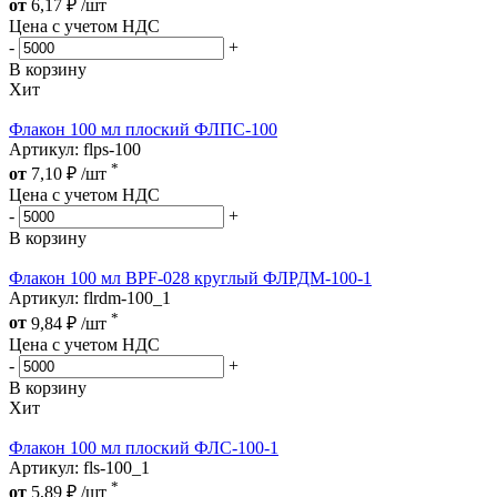
от
6,17
₽
/шт
Цена с учетом НДС
-
+
В корзину
Хит
Флакон 100 мл плоский ФЛПС-100
Артикул: flps-100
*
от
7,10
₽
/шт
Цена с учетом НДС
-
+
В корзину
Флакон 100 мл BPF-028 круглый ФЛРДМ-100-1
Артикул: flrdm-100_1
*
от
9,84
₽
/шт
Цена с учетом НДС
-
+
В корзину
Хит
Флакон 100 мл плоский ФЛС-100-1
Артикул: fls-100_1
*
от
5,89
₽
/шт