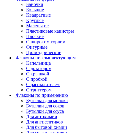
Баночки
Большие
Квадратные
Круглые
Маленькие
Пластиковые канистры
Плоские
С широким горлом
Фигурные
Цилиндрические
Флаконы по комплектующим
Капельница
С дозатором
С крышкой
С пробкой
С распылителем
С триггером
Флаконы по применению
Бутылки для молока
Бутылки для соков
Бутылки для соуса
Для автохимии
Для антисептиков
Для бытовой химии
Для геля для стирки