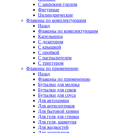
С широким горлом
Фигурные
Цилиндрические
Флаконы по комплектующим
Назад
Флаконы по комплектующим
Капельница
С дозатором
С крышкой
С пробкой
С распылителем
С триггером
Флаконы по применению
Назад
Флаконы по применению
Бутылки для молока
Бутылки для соков
Бутылки для соуса
Для автохимии
Для антисептиков
Для бытовой химии
Для геля для стирки
Для геля, шампуня
Для жидкостей
Для зоотоваров