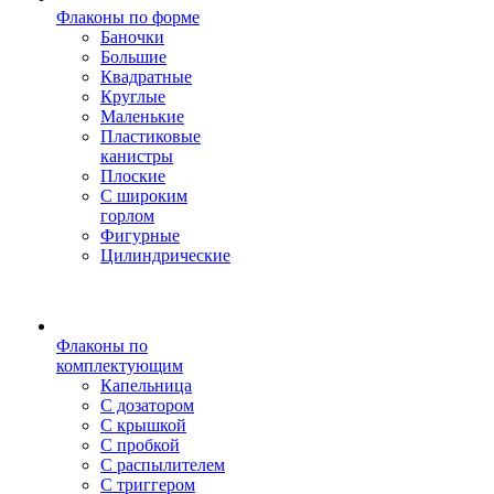
Флаконы по форме
Баночки
Большие
Квадратные
Круглые
Маленькие
Пластиковые
канистры
Плоские
С широким
горлом
Фигурные
Цилиндрические
Флаконы по
комплектующим
Капельница
С дозатором
С крышкой
С пробкой
С распылителем
С триггером