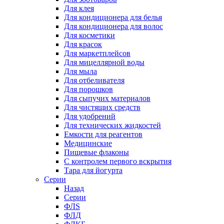
Для клея
Для кондиционера для белья
Для кондиционера для волос
Для косметики
Для красок
Для маркетплейсов
Для мицеллярной воды
Для мыла
Для отбеливателя
Для порошков
Для сыпучих материалов
Для чистящих средств
Для удобрений
Для технических жидкостей
Емкости для реагентов
Медицинские
Пищевые флаконы
С контролем первого вскрытия
Тара для йогурта
Серии
Назад
Серии
ФЛS
ФЛД