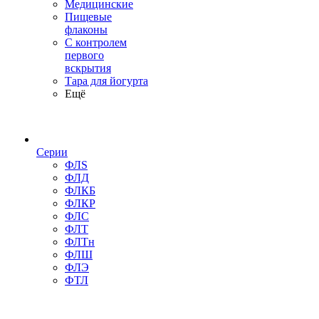
Медицинские
Пищевые
флаконы
С контролем
первого
вскрытия
Тара для йогурта
Ещё
Серии
ФЛS
ФЛД
ФЛКБ
ФЛКР
ФЛС
ФЛТ
ФЛТн
ФЛШ
ФЛЭ
ФТЛ