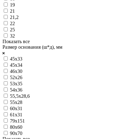
19
21
21,2
22
25
32
Показать все
Размер основания (ш*д), мм
45х33
45х34
46х30
52х26
53х35
54х36
55,5х28,6
55х28
60х31
61х31
79х151
80х60
90х70
Показать все