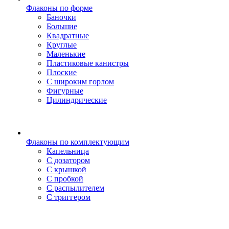
Флаконы по форме
Баночки
Большие
Квадратные
Круглые
Маленькие
Пластиковые канистры
Плоские
С широким горлом
Фигурные
Цилиндрические
Флаконы по комплектующим
Капельница
С дозатором
С крышкой
С пробкой
С распылителем
С триггером