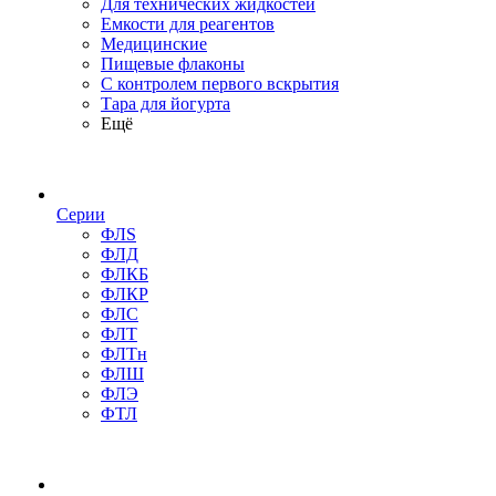
Для технических жидкостей
Емкости для реагентов
Медицинские
Пищевые флаконы
С контролем первого вскрытия
Тара для йогурта
Ещё
Серии
ФЛS
ФЛД
ФЛКБ
ФЛКР
ФЛС
ФЛТ
ФЛТн
ФЛШ
ФЛЭ
ФТЛ