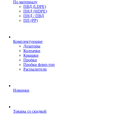
По материалу
ПВД (LDPE)
ПНД (HDPE)
ПНД / ПВД
ПП (PP)
Комплектующие
Дозаторы
Колпачки
Крышки
Пробки
Пробки флип-топ
Распылители
Новинки
Товары со скидкой