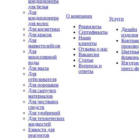
кондиционера
для белья
Для
О компании
кондиционера
Услуги
для волос
Реквизиты
Для косметики
Дизайн
Сертификаты
Для красок
изделия
Наши
Для
Контрак
клиенты
маркетплейсов
произво
Отзывы о нас
Для
Цветны
Вакансии
мицеллярной
флакон
Статьи
воды
Изготов
Вопросы и
Для мыла
пресс-ф
ответы
Для
отбеливателя
Для порошков
Для сыпучих
материалов
Для чистящих
средств
Для удобрений
Для технических
жидкостей
Емкости для
реагентов