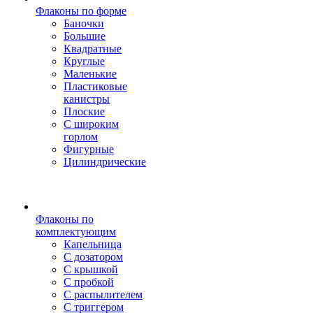
Флаконы по форме
Баночки
Большие
Квадратные
Круглые
Маленькие
Пластиковые
канистры
Плоские
С широким
горлом
Фигурные
Цилиндрические
Флаконы по
комплектующим
Капельница
С дозатором
С крышкой
С пробкой
С распылителем
С триггером