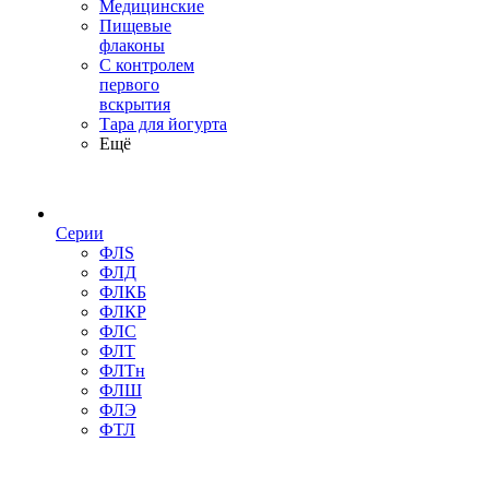
Медицинские
Пищевые
флаконы
С контролем
первого
вскрытия
Тара для йогурта
Ещё
Серии
ФЛS
ФЛД
ФЛКБ
ФЛКР
ФЛС
ФЛТ
ФЛТн
ФЛШ
ФЛЭ
ФТЛ