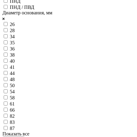
ПНД
ПНД / ПВД
Диаметр основания, мм
26
28
34
35
36
38
40
41
44
48
50
54
58
61
66
82
83
87
Показать все