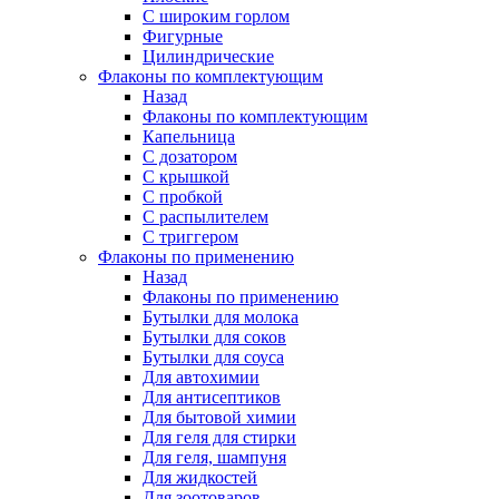
С широким горлом
Фигурные
Цилиндрические
Флаконы по комплектующим
Назад
Флаконы по комплектующим
Капельница
С дозатором
С крышкой
С пробкой
С распылителем
С триггером
Флаконы по применению
Назад
Флаконы по применению
Бутылки для молока
Бутылки для соков
Бутылки для соуса
Для автохимии
Для антисептиков
Для бытовой химии
Для геля для стирки
Для геля, шампуня
Для жидкостей
Для зоотоваров