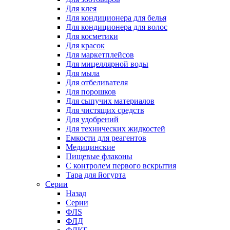
Для клея
Для кондиционера для белья
Для кондиционера для волос
Для косметики
Для красок
Для маркетплейсов
Для мицеллярной воды
Для мыла
Для отбеливателя
Для порошков
Для сыпучих материалов
Для чистящих средств
Для удобрений
Для технических жидкостей
Емкости для реагентов
Медицинские
Пищевые флаконы
С контролем первого вскрытия
Тара для йогурта
Серии
Назад
Серии
ФЛS
ФЛД