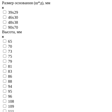
Размер основания (ш*д), мм
39х29
46х30
48х38
90х70
Высота, мм
65
70
73
75
79
81
83
86
88
94
95
96
108
109
111