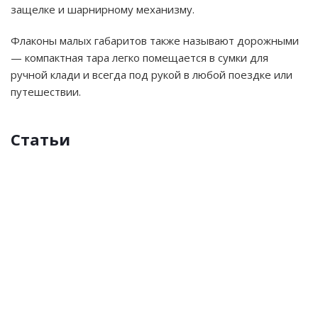
защелке и шарнирному механизму.
Флаконы малых габаритов также называют дорожными
— компактная тара легко помещается в сумки для
ручной клади и всегда под рукой в любой поездке или
путешествии.
Статьи
Полипропилен
Пластиковые
Пластиковые
ПЭТ
Флаконы
Стеклянные
канистры
бутылки
(PET)
для
флаконы
Полипропилен
духов
(РР)
Канистры
Легкие
Полиэтилентерефталат
Флаконы
(парфюмерные)
—
—
пластиковые
—
из
полимерный
универсальная
бутылки
самый
стекла
Флакон
материал,
тара,
практически
распространенный
—
—
относящийся