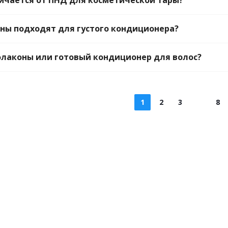
ичается от ПНД для косметической тары?
ны подходят для густого кондиционера?
флаконы или готовый кондиционер для волос?
1
2
3
8