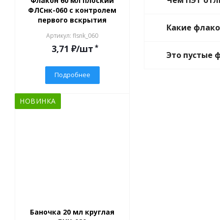
Чем ПЭТ отл
Флакон 60 мл плоский
ФЛСнк-060 с контролем
первого вскрытия
Какие флако
Артикул: flsnk_060
3,71
₽
/шт
*
Это пустые 
Подробнее
НОВИНКА
Баночка 20 мл круглая