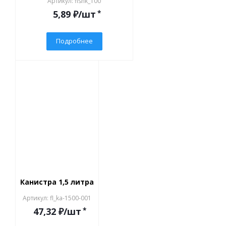
Артикул: flsnk_100
5,89
₽
/шт
*
Подробнее
СКИДКИ
Канистра 1,5 литра
Артикул: fl_ka-1500-001
47,32
₽
/шт
*