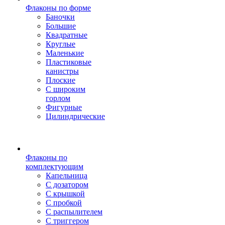
Флаконы по форме
Баночки
Большие
Квадратные
Круглые
Маленькие
Пластиковые
канистры
Плоские
С широким
горлом
Фигурные
Цилиндрические
Флаконы по
комплектующим
Капельница
С дозатором
С крышкой
С пробкой
С распылителем
С триггером