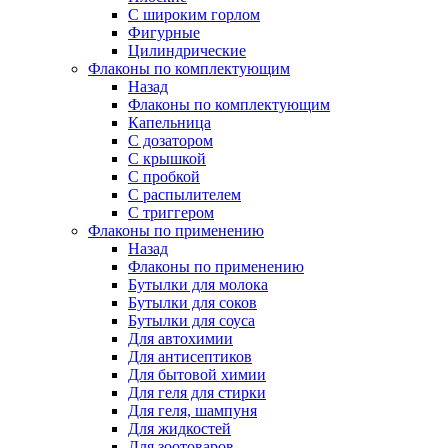
С широким горлом
Фигурные
Цилиндрические
Флаконы по комплектующим
Назад
Флаконы по комплектующим
Капельница
С дозатором
С крышкой
С пробкой
С распылителем
С триггером
Флаконы по применению
Назад
Флаконы по применению
Бутылки для молока
Бутылки для соков
Бутылки для соуса
Для автохимии
Для антисептиков
Для бытовой химии
Для геля для стирки
Для геля, шампуня
Для жидкостей
Для зоотоваров