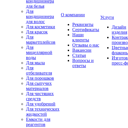
кондиционера
для белья
Для
О компании
кондиционера
Услуги
для волос
Реквизиты
Для косметики
Дизайн
Сертификаты
Для красок
изделия
Наши
Для
Контрак
клиенты
маркетплейсов
произво
Отзывы о нас
Для
Цветны
Вакансии
мицеллярной
флакон
Статьи
воды
Изготов
Вопросы и
Для мыла
пресс-ф
ответы
Для
отбеливателя
Для порошков
Для сыпучих
материалов
Для чистящих
средств
Для удобрений
Для технических
жидкостей
Емкости для
реагентов