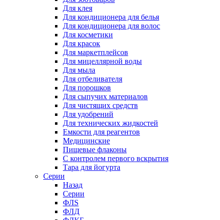
Для клея
Для кондиционера для белья
Для кондиционера для волос
Для косметики
Для красок
Для маркетплейсов
Для мицеллярной воды
Для мыла
Для отбеливателя
Для порошков
Для сыпучих материалов
Для чистящих средств
Для удобрений
Для технических жидкостей
Емкости для реагентов
Медицинские
Пищевые флаконы
С контролем первого вскрытия
Тара для йогурта
Серии
Назад
Серии
ФЛS
ФЛД