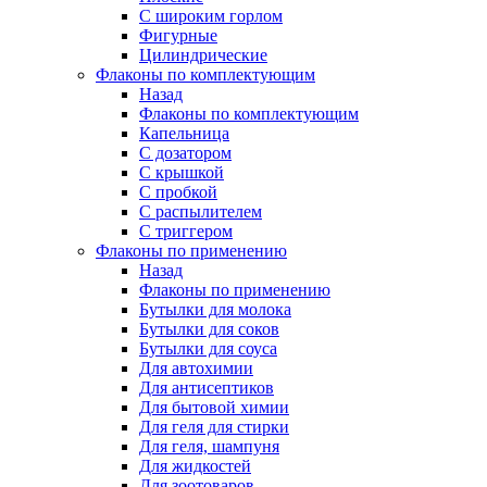
С широким горлом
Фигурные
Цилиндрические
Флаконы по комплектующим
Назад
Флаконы по комплектующим
Капельница
С дозатором
С крышкой
С пробкой
С распылителем
С триггером
Флаконы по применению
Назад
Флаконы по применению
Бутылки для молока
Бутылки для соков
Бутылки для соуса
Для автохимии
Для антисептиков
Для бытовой химии
Для геля для стирки
Для геля, шампуня
Для жидкостей
Для зоотоваров