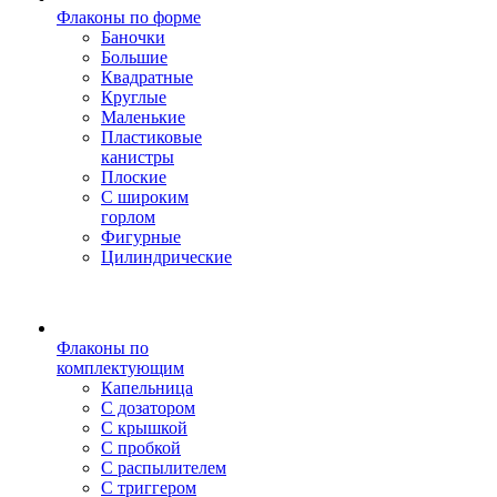
Флаконы по форме
Баночки
Большие
Квадратные
Круглые
Маленькие
Пластиковые
канистры
Плоские
С широким
горлом
Фигурные
Цилиндрические
Флаконы по
комплектующим
Капельница
С дозатором
С крышкой
С пробкой
С распылителем
С триггером