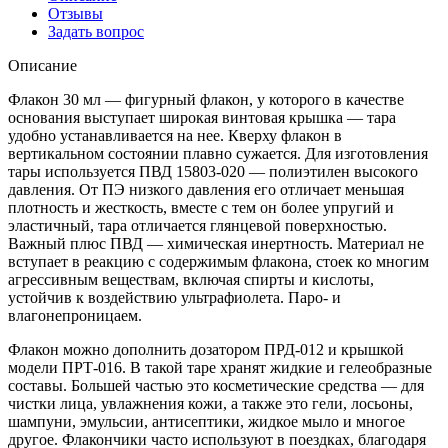
Отзывы
Задать вопрос
Описание
Флакон 30 мл — фигурный флакон, у которого в качестве
основания выступает широкая винтовая крышка — тара
удобно устанавливается на нее. Кверху флакон в
вертикальном состоянии плавно сужается. Для изготовления
тары используется ПВД 15803-020 — полиэтилен высокого
давления. От ПЭ низкого давления его отличает меньшая
плотность и жесткость, вместе с тем он более упругий и
эластичный, тара отличается глянцевой поверхностью.
Важный плюс ПВД — химическая инертность. Материал не
вступает в реакцию с содержимым флакона, стоек ко многим
агрессивным веществам, включая спирты и кислоты,
устойчив к воздействию ультрафиолета. Паро- и
влагонепроницаем.
Флакон можно дополнить дозатором ПРД-012 и крышкой
модели ПРТ-016. В такой таре хранят жидкие и гелеобразные
составы. Большей частью это косметические средства — для
чистки лица, увлажнения кожи, а также это гели, лосьоны,
шампуни, эмульсии, антисептики, жидкое мыло и многое
другое. Флакончики часто используют в поездках, благодаря