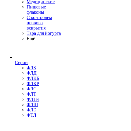
Медицинские
Пищевые
флаконы
С контролем
первого
вскрытия
Тара для йогурта
Ещё
Серии
ФЛS
ФЛД
ФЛКБ
ФЛКР
ФЛС
ФЛТ
ФЛТн
ФЛШ
ФЛЭ
ФТЛ