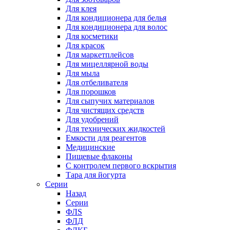
Для клея
Для кондиционера для белья
Для кондиционера для волос
Для косметики
Для красок
Для маркетплейсов
Для мицеллярной воды
Для мыла
Для отбеливателя
Для порошков
Для сыпучих материалов
Для чистящих средств
Для удобрений
Для технических жидкостей
Емкости для реагентов
Медицинские
Пищевые флаконы
С контролем первого вскрытия
Тара для йогурта
Серии
Назад
Серии
ФЛS
ФЛД