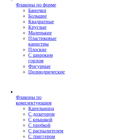
Флаконы по форме
Баночки
Большие
Квадратные
Круглые
Маленькие
Пластиковые
канистры
Плоские
С широким
горлом
Фигурные
Цилиндрические
Флаконы по
комплектующим
Капельница
С дозатором
С крышкой
С пробкой
С распылителем
С триггером