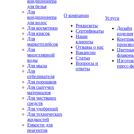
кондиционера
для белья
Для
О компании
кондиционера
Услуги
для волос
Реквизиты
Для косметики
Дизайн
Сертификаты
Для красок
изделия
Наши
Для
Контрак
клиенты
маркетплейсов
произво
Отзывы о нас
Для
Цветны
Вакансии
мицеллярной
флакон
Статьи
воды
Изготов
Вопросы и
Для мыла
пресс-ф
ответы
Для
отбеливателя
Для порошков
Для сыпучих
материалов
Для чистящих
средств
Для удобрений
Для технических
жидкостей
Емкости для
реагентов