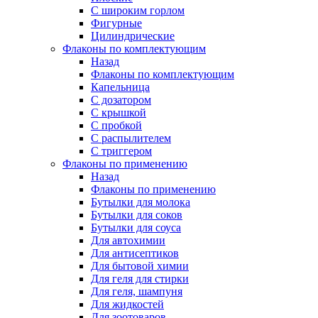
С широким горлом
Фигурные
Цилиндрические
Флаконы по комплектующим
Назад
Флаконы по комплектующим
Капельница
С дозатором
С крышкой
С пробкой
С распылителем
С триггером
Флаконы по применению
Назад
Флаконы по применению
Бутылки для молока
Бутылки для соков
Бутылки для соуса
Для автохимии
Для антисептиков
Для бытовой химии
Для геля для стирки
Для геля, шампуня
Для жидкостей
Для зоотоваров