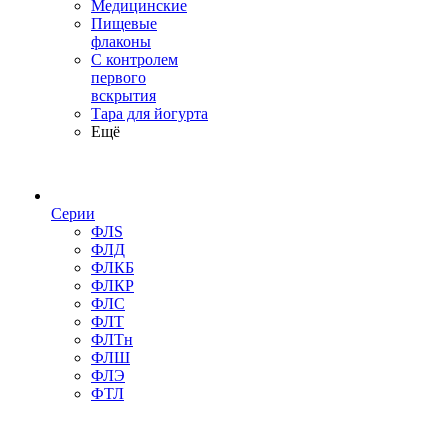
Медицинские
Пищевые
флаконы
С контролем
первого
вскрытия
Тара для йогурта
Ещё
Серии
ФЛS
ФЛД
ФЛКБ
ФЛКР
ФЛС
ФЛТ
ФЛТн
ФЛШ
ФЛЭ
ФТЛ