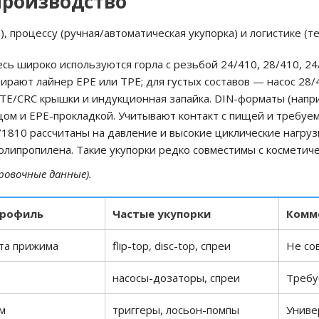
производство
), процессу (ручная/автоматическая укупорка) и логистике (т
сь широко используются горла с резьбой 24/410, 28/410, 2
бирают лайнер EPE или TPE; для густых составов — насос 28/
E/CRC крышки и индукционная запайка. DIN-форматы (напри
цом и EPE-прокладкой. Учитывают контакт с пищей и требуе
/1810 рассчитаны на давление и высокие циклические нагру
олипропилена. Такие укупорки редко совместимы с косметич
ровочные данные).
профиль
Частые укупорки
Комм
та прижима
flip-top, disc-top, спреи
Не со
насосы-дозаторы, спреи
Требу
м
триггеры, лосьон-помпы
Униве