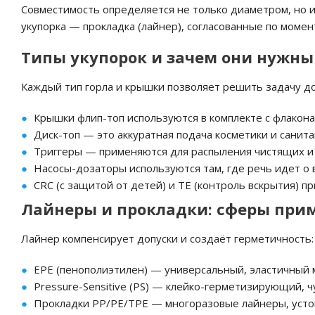
Совместимость определяется не только диаметром, но 
укупорка — прокладка (лайнер), согласованные по момен
Типы укупорок и зачем они нужны
Каждый тип горла и крышки позволяет решить задачу доз
Крышки флип-топ используются в комплекте с флакона
Диск-топ — это аккуратная подача косметики и санита
Триггеры — применяются для распыления чистящих и 
Насосы-дозаторы используются там, где речь идет о 
CRC (с защитой от детей) и TE (контроль вскрытия) п
Лайнеры и прокладки: сферы при
Лайнер компенсирует допуски и создаёт герметичность: 
EPE (пенополиэтилен) — универсальный, эластичный 
Pressure-Sensitive (PS) — клейко-герметизирующий, ч
Прокладки PP/PE/TPE — многоразовые лайнеры, устой