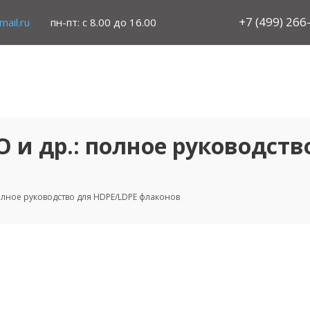
+7 (499) 266
ail.ru
пн-пт: с 8.00 до 16.00
CO и др.: полное руководст
 полное руководство для HDPE/LDPE флаконов