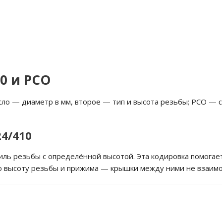
10 и PCO
исло — диаметр в мм, второе — тип и высота резьбы; PCO —
4/410
ль резьбы с определённой высотой. Эта кодировка помогает
ую высоту резьбы и прижима — крышки между ними не взаим