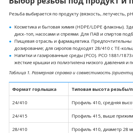
Выбор резьбы под продукт и 
Резьба выбирается по продукту (вязкость, летучесть, pH
Косметика и бытовая химия (HDPE/LDPE флаконы). Зде
диск-топ, насосами и спреями. Для ПАВ и спиртов под
Пищевая отрасль и фармацевтика. Предпочтительны T
дозирование; для сиропов подходят 28/410 с TE-коль
Напитки и газированные среды (PCO). PCO 1881/1873
жёсткие крышки из полиэтилена низкого давления и п
Таблица 1. Размерная справка и совместимость (ориенти
Формат горлышка
Типовая высота резьбы/
24/410
Профиль 410, средняя высо
24/415
Профиль 415, выше прижим
28/410
Профиль 410, диаметр 28 м