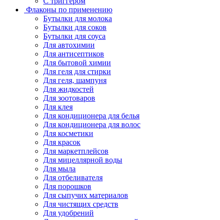
С триггером
Флаконы по применению
Бутылки для молока
Бутылки для соков
Бутылки для соуса
Для автохимии
Для антисептиков
Для бытовой химии
Для геля для стирки
Для геля, шампуня
Для жидкостей
Для зоотоваров
Для клея
Для кондиционера для белья
Для кондиционера для волос
Для косметики
Для красок
Для маркетплейсов
Для мицеллярной воды
Для мыла
Для отбеливателя
Для порошков
Для сыпучих материалов
Для чистящих средств
Для удобрений