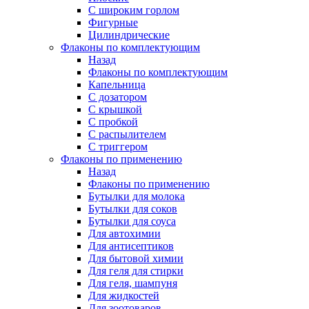
С широким горлом
Фигурные
Цилиндрические
Флаконы по комплектующим
Назад
Флаконы по комплектующим
Капельница
С дозатором
С крышкой
С пробкой
С распылителем
С триггером
Флаконы по применению
Назад
Флаконы по применению
Бутылки для молока
Бутылки для соков
Бутылки для соуса
Для автохимии
Для антисептиков
Для бытовой химии
Для геля для стирки
Для геля, шампуня
Для жидкостей
Для зоотоваров