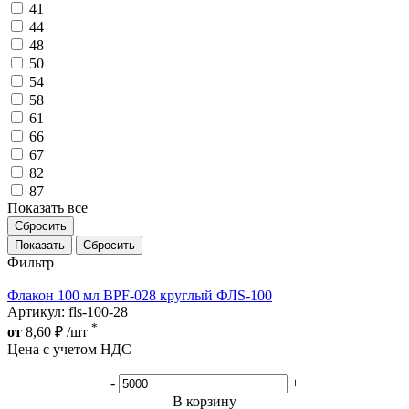
41
44
48
50
54
58
61
66
67
82
87
Показать все
Сбросить
Сбросить
Фильтр
Флакон 100 мл BPF-028 круглый ФЛS-100
Артикул: fls-100-28
*
от
8,60
₽
/шт
Цена с учетом НДС
-
+
В корзину