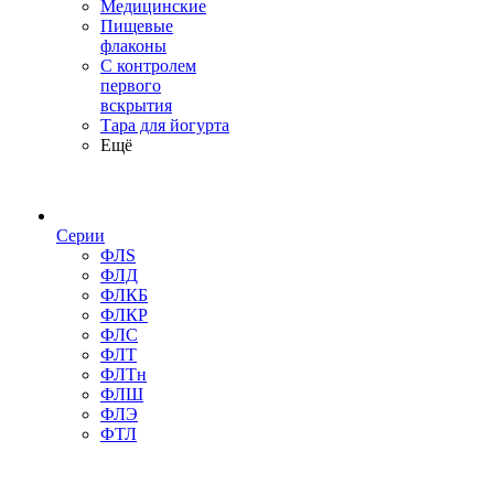
Медицинские
Пищевые
флаконы
С контролем
первого
вскрытия
Тара для йогурта
Ещё
Серии
ФЛS
ФЛД
ФЛКБ
ФЛКР
ФЛС
ФЛТ
ФЛТн
ФЛШ
ФЛЭ
ФТЛ