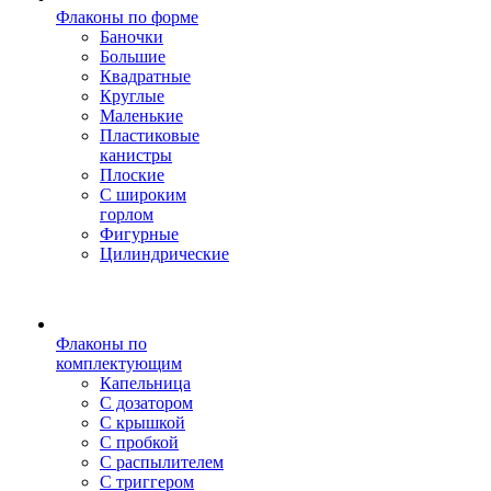
Флаконы по форме
Баночки
Большие
Квадратные
Круглые
Маленькие
Пластиковые
канистры
Плоские
С широким
горлом
Фигурные
Цилиндрические
Флаконы по
комплектующим
Капельница
С дозатором
С крышкой
С пробкой
С распылителем
С триггером