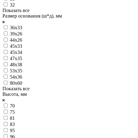
32
Показать все
Размер основания (ш*д), мм
36х33
39х26
44х26
45х33
45х34
47х35
48х38
53х35
54х36
80х60
Показать все
Высота, мм
70
75
81
83
95
96