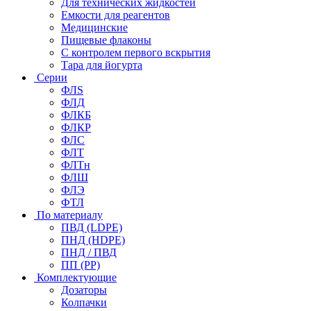
Для технических жидкостей
Емкости для реагентов
Медицинские
Пищевые флаконы
С контролем первого вскрытия
Тара для йогурта
Серии
ФЛS
ФЛД
ФЛКБ
ФЛКР
ФЛС
ФЛТ
ФЛТн
ФЛШ
ФЛЭ
ФТЛ
По материалу
ПВД (LDPE)
ПНД (HDPE)
ПНД / ПВД
ПП (PP)
Комплектующие
Дозаторы
Колпачки