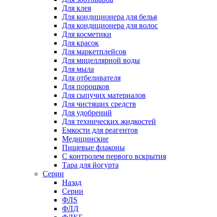
Для клея
Для кондиционера для белья
Для кондиционера для волос
Для косметики
Для красок
Для маркетплейсов
Для мицеллярной воды
Для мыла
Для отбеливателя
Для порошков
Для сыпучих материалов
Для чистящих средств
Для удобрений
Для технических жидкостей
Емкости для реагентов
Медицинские
Пищевые флаконы
С контролем первого вскрытия
Тара для йогурта
Серии
Назад
Серии
ФЛS
ФЛД