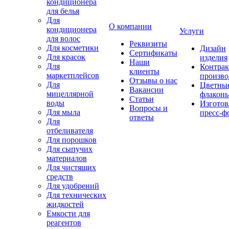
кондиционера
для белья
Для
О компании
кондиционера
Услуги
для волос
Реквизиты
Для косметики
Дизайн
Сертификаты
Для красок
изделия
Наши
Для
Контрак
клиенты
маркетплейсов
произво
Отзывы о нас
Для
Цветны
Вакансии
мицеллярной
флакон
Статьи
воды
Изготов
Вопросы и
Для мыла
пресс-ф
ответы
Для
отбеливателя
Для порошков
Для сыпучих
материалов
Для чистящих
средств
Для удобрений
Для технических
жидкостей
Емкости для
реагентов