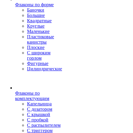
Флаконы по форме
Баночки
Большие
Квадратные
Круглые
Маленькие
Пластиковые
канистры
Плоские
С широким
горлом
Фигурные
Цилиндрические
Флаконы по
комплектующим
Капельница
С дозатором
С крышкой
С пробкой
С распылителем
С триггером