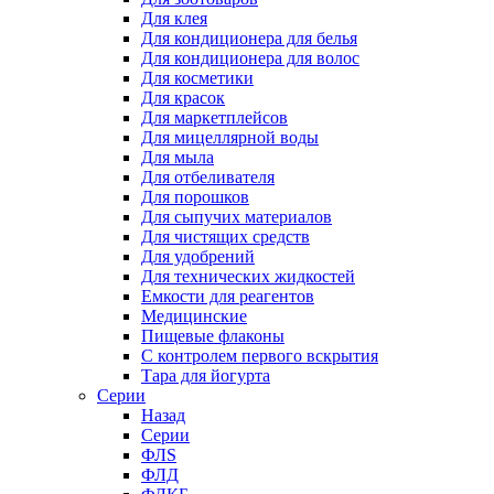
Для клея
Для кондиционера для белья
Для кондиционера для волос
Для косметики
Для красок
Для маркетплейсов
Для мицеллярной воды
Для мыла
Для отбеливателя
Для порошков
Для сыпучих материалов
Для чистящих средств
Для удобрений
Для технических жидкостей
Емкости для реагентов
Медицинские
Пищевые флаконы
С контролем первого вскрытия
Тара для йогурта
Серии
Назад
Серии
ФЛS
ФЛД