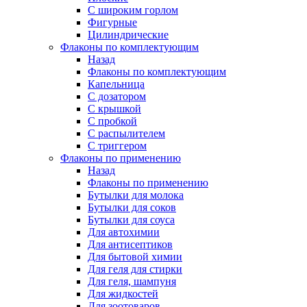
С широким горлом
Фигурные
Цилиндрические
Флаконы по комплектующим
Назад
Флаконы по комплектующим
Капельница
С дозатором
С крышкой
С пробкой
С распылителем
С триггером
Флаконы по применению
Назад
Флаконы по применению
Бутылки для молока
Бутылки для соков
Бутылки для соуса
Для автохимии
Для антисептиков
Для бытовой химии
Для геля для стирки
Для геля, шампуня
Для жидкостей
Для зоотоваров