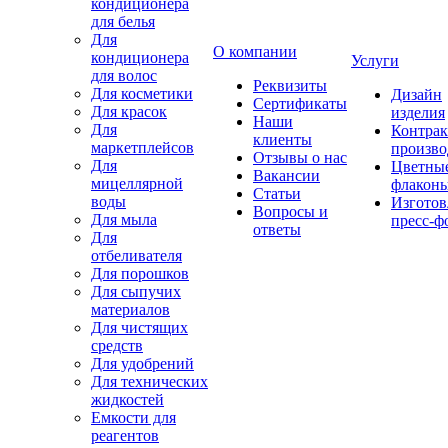
кондиционера
для белья
Для
О компании
кондиционера
Услуги
для волос
Реквизиты
Для косметики
Дизайн
Сертификаты
Для красок
изделия
Наши
Для
Контрак
клиенты
маркетплейсов
произво
Отзывы о нас
Для
Цветны
Вакансии
мицеллярной
флакон
Статьи
воды
Изготов
Вопросы и
Для мыла
пресс-ф
ответы
Для
отбеливателя
Для порошков
Для сыпучих
материалов
Для чистящих
средств
Для удобрений
Для технических
жидкостей
Емкости для
реагентов