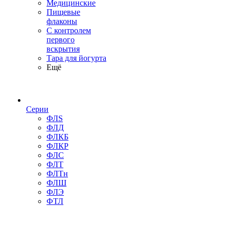
Медицинские
Пищевые
флаконы
С контролем
первого
вскрытия
Тара для йогурта
Ещё
Серии
ФЛS
ФЛД
ФЛКБ
ФЛКР
ФЛС
ФЛТ
ФЛТн
ФЛШ
ФЛЭ
ФТЛ