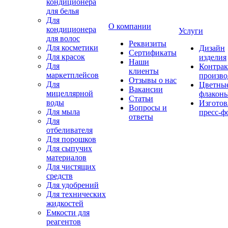
кондиционера
для белья
Для
О компании
кондиционера
Услуги
для волос
Реквизиты
Для косметики
Дизайн
Сертификаты
Для красок
изделия
Наши
Для
Контрак
клиенты
маркетплейсов
произво
Отзывы о нас
Для
Цветны
Вакансии
мицеллярной
флакон
Статьи
воды
Изготов
Вопросы и
Для мыла
пресс-ф
ответы
Для
отбеливателя
Для порошков
Для сыпучих
материалов
Для чистящих
средств
Для удобрений
Для технических
жидкостей
Емкости для
реагентов