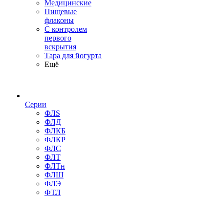
Медицинские
Пищевые
флаконы
С контролем
первого
вскрытия
Тара для йогурта
Ещё
Серии
ФЛS
ФЛД
ФЛКБ
ФЛКР
ФЛС
ФЛТ
ФЛТн
ФЛШ
ФЛЭ
ФТЛ