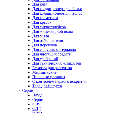
Для клея
Для кондиционера для белья
Для кондиционера для волос
Для косметики
Для красок
Для маркетплейсов
Для мицеллярной воды
Для мыла
Для отбеливателя
Для порошков
Для сыпучих материалов
Для чистящих средств
Для удобрений
Для технических жидкостей
Емкости для реагентов
Медицинские
Пищевые флаконы
С контролем первого вскрытия
Тара для йогурта
Серии
Назад
Серии
ФЛS
ФЛД