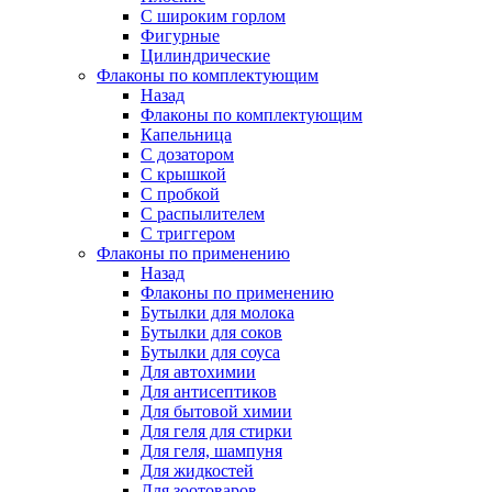
С широким горлом
Фигурные
Цилиндрические
Флаконы по комплектующим
Назад
Флаконы по комплектующим
Капельница
С дозатором
С крышкой
С пробкой
С распылителем
С триггером
Флаконы по применению
Назад
Флаконы по применению
Бутылки для молока
Бутылки для соков
Бутылки для соуса
Для автохимии
Для антисептиков
Для бытовой химии
Для геля для стирки
Для геля, шампуня
Для жидкостей
Для зоотоваров