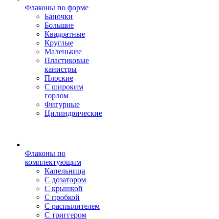
Флаконы по форме
Баночки
Большие
Квадратные
Круглые
Маленькие
Пластиковые
канистры
Плоские
С широким
горлом
Фигурные
Цилиндрические
Флаконы по
комплектующим
Капельница
С дозатором
С крышкой
С пробкой
С распылителем
С триггером